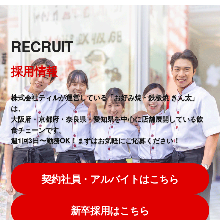
RECRUIT
採用情報
株式会社ティルが運営している「お好み焼・鉄板焼 きん太」
は、
大阪府・京都府・奈良県・愛知県を中心に店舗展開している飲
食チェーンです。
週1回3日〜勤務OK！まずはお気軽にご応募ください！
契約社員・アルバイトはこちら
新卒採用はこちら