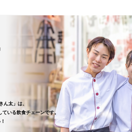
きん太」は、
している飲食チェーンです。
い！