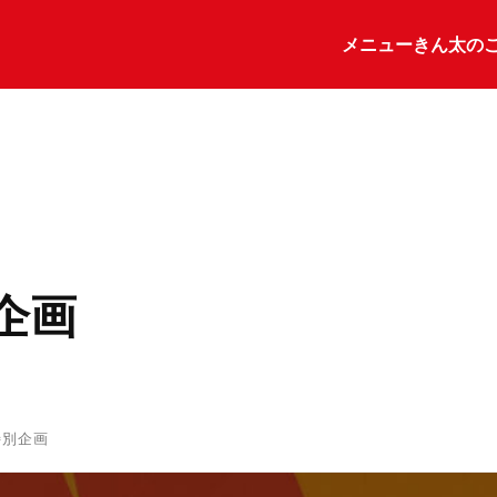
メニュー
きん太の
企画
特別企画