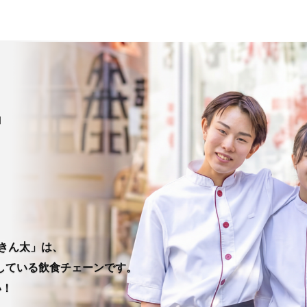
きん太」は、
している飲食チェーンです。
い！