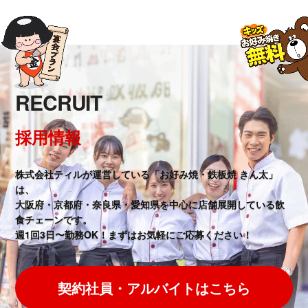
RECRUIT
採用情報
株式会社ティルが運営している「お好み焼・鉄板焼 きん太」
は、
大阪府・京都府・奈良県・愛知県を中心に店舗展開している飲
食チェーンです。
週1回3日〜勤務OK！まずはお気軽にご応募ください！
契約社員・アルバイトはこちら