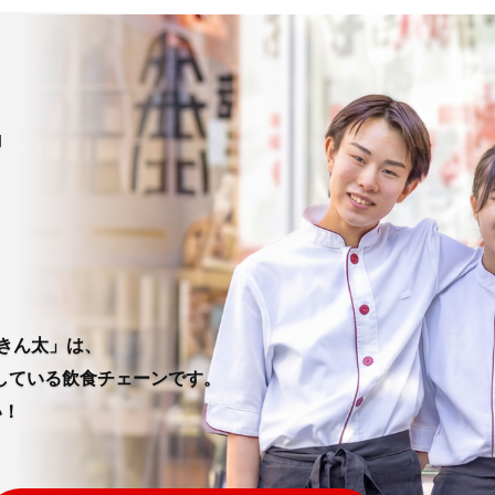
きん太」は、
している飲食チェーンです。
い！