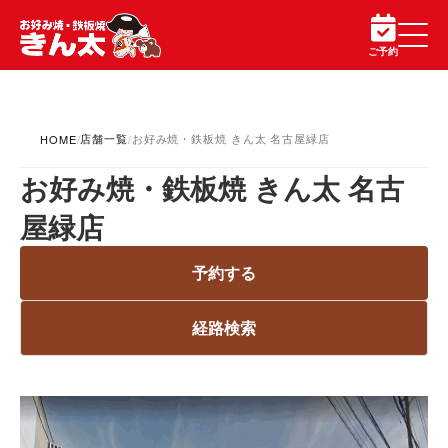
ご予約
店舗一覧
お好み焼・鉄板焼 きん太 名古屋緑店
HOME
/
/
お好み焼・鉄板焼 きん太 名古
屋緑店
予約する
経路検索