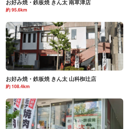
お好み焼・鉄板焼 きん太 南草津店
約 95.6km
お好み焼・鉄板焼 きん太 山科椥辻店
約 108.4km