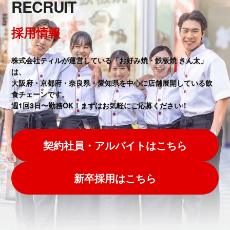
RECRUIT
採用情報
株式会社ティルが運営している「お好み焼・鉄板焼 きん太」
は、
大阪府・京都府・奈良県・愛知県を中心に店舗展開している飲
食チェーンです。
週1回3日〜勤務OK！まずはお気軽にご応募ください！
契約社員・アルバイトはこちら
新卒採用はこちら