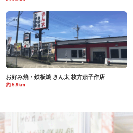
お好み焼・鉄板焼 きん太 枚方茄子作店
約 5.9km